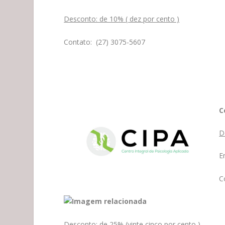
Desconto: de 10% ( dez por cento )
Contato:
(27) 3075-5607
C
D
E
C
Desconto: de 25% (vinte cinco por cento )