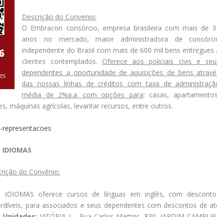
Descrição do Convenio:
O Embracon consórcio, empresa brasileira com mais de 3
anos no mercado, maior administradora de consórci
independente do Brasil com mais de 600 mil bens entregues 
clientes contemplados.
Oferece aos policiais civis e seu
dependentes a oportunidade de aquisições de bens atravé
das nossas linhas de créditos com taxa de administraçã
média de 2%a.a. com opções para
: casas, apartamentos
es, máquinas agrícolas, levantar recursos, entre outros.
h-representacoes
 IDIOMAS
rição do Convênio:
 IDIOMAS oferece cursos de línguas em inglês, com desconto
rdíveis, para associados e seus dependentes com descontos de at
.
Unidades:
VITÓRIA I – Rua Carlos Martins, 830, JARDIM CAMBURI