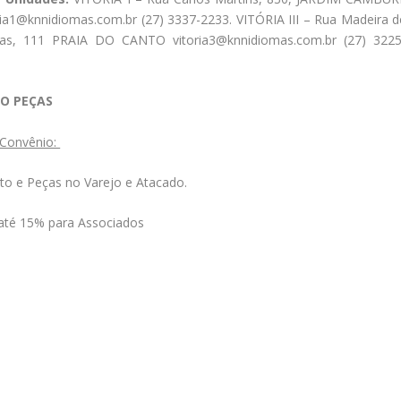
ria1@knnidiomas.com.br (27) 3337-2233. VITÓRIA III – Rua Madeira d
tas, 111 PRAIA DO CANTO vitoria3@knnidiomas.com.br (27) 3225
O PEÇAS
 Convênio:
to e Peças no Varejo e Atacado.
até 15% para Associados