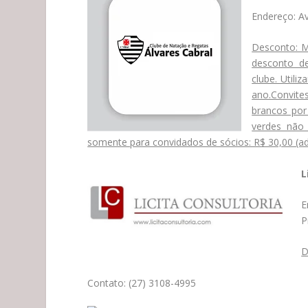
Endereço: Av
Desconto: M
desconto d
clube. Utili
ano.Convite
brancos por
verdes não 
somente para convidados de sócios: R$ 30,00 (adu
L
E
P
D
Contato: (27) 3108-4995