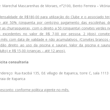
. Marechal Mascarenhas de Moraes, n°2100, Bento Ferreira – Vitória
ensalidade de R$180,00 para utilização do Clube e o associado ter
e até 50% (cinquenta por cento)no pagamento das escolinhas d
zar as churrasqueiras, com o direito a 50 (cinquenta) convites verdes 
s excedentes no valor de R$ 7,00 por pessoa. 2 (dois) convite
 mês com data de validade e não acumulativos. (Convites brancos 
dão direito ao uso da piscina e sauna). Valor da piscina e sauna
lto) e R$ 15,00 (crianças – até 12 anos).
icita consultoria
ndereço: Rua itacibá 135, Ed. villagio de Itaparica, torre C, sala 1113
raia de Itaparica
esconto: conforme politica vigente no mês.