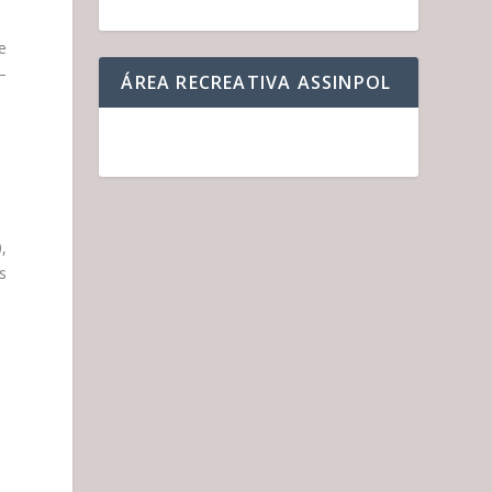
e
–
ÁREA RECREATIVA ASSINPOL
,
s