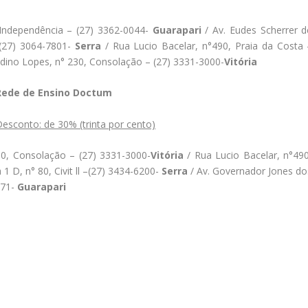
 Independência –
(27) 3362-0044-
Guarapari
/ Av. Eudes Scherrer d
–(27) 3064-7801-
Serra
/ Rua Lucio Bacelar, n°490, Praia da Costa 
dino Lopes, n° 230, Consolação – (27) 3331-3000-
Vitória
Rede de Ensino Doctum
esconto: de 30% (trinta por cento)
0, Consolação – (27) 3331-3000-
Vitória
/ Rua Lucio Bacelar, n°490
 1 D, n° 80, Civit ll –(27) 3434-6200-
Serra
/ Av. Governador Jones do
971-
Guarapari