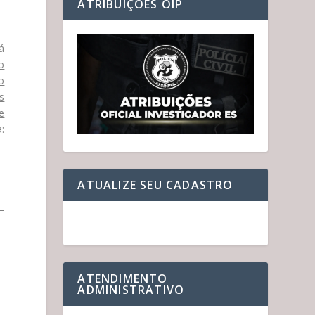
ATRIBUIÇÕES OIP
á
o
no
s
e
:
ATUALIZE SEU CADASTRO
 –
ATENDIMENTO
ADMINISTRATIVO