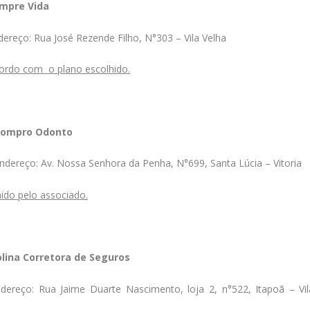
mpre Vida
dereço: Rua José Rezende Filho, N°303 – Vila Velha
ordo com o plano escolhido.
ompro Odonto
ndereço: Av. Nossa Senhora da Penha, N°699, Santa Lúcia – Vitoria
ido pelo associado.
olina Corretora de Seguros
dereço: Rua Jaime Duarte Nascimento, loja 2, n°522, Itapoã – Vil